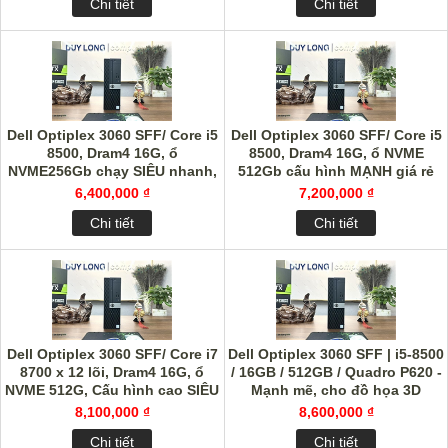
Chi tiết
Chi tiết
Dell Optiplex 3060 SFF/ Core i5
Dell Optiplex 3060 SFF/ Core i5
8500, Dram4 16G, ổ
8500, Dram4 16G, ổ NVME
NVME256Gb chạy SIÊU nhanh,
512Gb cấu hình MẠNH giá rẻ
cấu hình MẠNH
6,400,000 ₫
7,200,000 ₫
Chi tiết
Chi tiết
Dell Optiplex 3060 SFF/ Core i7
Dell Optiplex 3060 SFF | i5-8500
8700 x 12 lõi, Dram4 16G, ổ
/ 16GB / 512GB / Quadro P620 -
NVME 512G, Cấu hình cao SIÊU
Mạnh mẽ, cho đồ họa 3D
MẠNH
8,100,000 ₫
8,600,000 ₫
Chi tiết
Chi tiết