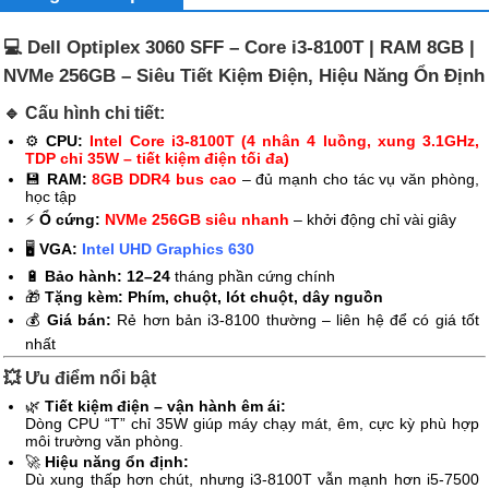
💻
Dell Optiplex 3060 SFF – Core i3-8100T | RAM 8GB |
NVMe 256GB – Siêu Tiết Kiệm Điện, Hiệu Năng Ổn Định
🔹
Cấu hình chi tiết:
⚙️
CPU:
Intel Core i3-8100T (4 nhân 4 luồng, xung 3.1GHz,
TDP chỉ 35W – tiết kiệm điện tối đa)
💾
RAM:
8GB DDR4 bus cao
– đủ mạnh cho tác vụ văn phòng,
học tập
⚡
Ổ cứng:
NVMe 256GB siêu nhanh
– khởi động chỉ vài giây
🖥️
VGA:
Intel UHD Graphics 630
🔋
Bảo hành:
12–24
tháng phần cứng chính
🎁
Tặng kèm:
Phím, chuột, lót chuột, dây nguồn
💰
Giá bán:
Rẻ hơn bản i3-8100 thường – liên hệ để có giá tốt
nhất
💥
Ưu điểm nổi bật
🌿
Tiết kiệm điện – vận hành êm ái:
Dòng CPU “T” chỉ 35W giúp máy chạy mát, êm, cực kỳ phù hợp
môi trường văn phòng.
🚀
Hiệu năng ổn định:
Dù xung thấp hơn chút, nhưng i3-8100T vẫn mạnh hơn i5-7500