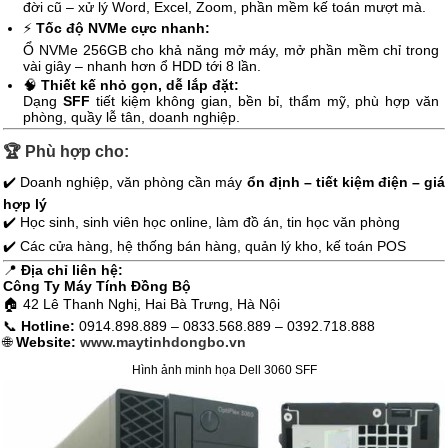
đời cũ – xử lý Word, Excel, Zoom, phần mềm kế toán mượt mà.
⚡
Tốc độ NVMe cực nhanh:
Ổ NVMe 256GB cho khả năng mở máy, mở phần mềm chỉ trong
vài giây – nhanh hơn ổ HDD tới 8 lần.
🧠
Thiết kế nhỏ gọn, dễ lắp đặt:
Dạng
SFF
tiết kiệm không gian, bền bỉ, thẩm mỹ, phù hợp văn
phòng, quầy lễ tân, doanh nghiệp.
🏆
Phù hợp cho:
✔️ Doanh nghiệp, văn phòng cần máy
ổn định – tiết kiệm điện – giá
hợp lý
✔️ Học sinh, sinh viên học online, làm đồ án, tin học văn phòng
✔️ Các cửa hàng, hệ thống bán hàng, quản lý kho, kế toán POS
📍
Địa chỉ liên hệ:
Công Ty Máy Tính Đồng Bộ
🏠 42 Lê Thanh Nghị, Hai Bà Trưng, Hà Nội
📞
Hotline:
0914.898.889 – 0833.568.889 – 0392.718.888
🌐
Website:
www.maytinhdongbo.vn
Hình ảnh minh họa Dell 3060 SFF