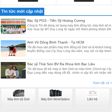
Tin tức mới cập nhật
Bác Sỹ PGS - Tiến Sỹ Hoàng Cương
Công ty Tôi đã đang sử dụng máy tính đồng bộ, máy tính all in
one mua tại MT Duy Long từ ngày mở thêm phòng khám ĐK
tại Yên Mỹ - Hưng Yên đã gần 03 năm, máy chạy rất ổn định
chất lượng tốt giá hợp lý, Tôi đánh giá cao máy tính của các
Bạn cung cấp
Anh Vũ Dũng Bình Thạnh - Tp HCM
Tôi đã mua sản phẩm máy tính đồng bộ Dell và là khách hàng
truyền thống của Cty Duy Long lâu năm, nay với có dịp khen
Cty các Em vì sản phẩm chúng tôi mua tại Duy Long - Hà Nội
dùng rất là tốt đảm bảo chất lượng, Cty tôi rất tin dùng máy
tính để bàn và nay lại mua dùng máy tính Dell all in one
Bác sỹ Thái Sơn BV Đa Khoa tỉnh Bạc Liêu
Tôi đã mua 06 bộ máy vi tính Dell và màn hình 22inch tại Cty
Duy Long đến nay dùng rất tốt, chính vì vậy tôi với nhận xét
rằng máy chạy nhanh êm ái ổn định giá rẻ anh Dũng và nv tư
vấn nhiệt tình, đóng hàng rất cẩn thận cho khách hàng ở xa
Xem tất cả >
như tôi mãi tận thành phố Bạc Liêu Thanks
Máy tính bộ Dell
Máy tính WorkStation
Liên hệ