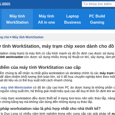
5.8865
Máy tính
Máy tính
Laptop
PC Build
WorkStation
All in one
Business
Gaming
ng chủ
>
Máy tính WorkStation
 tính WorkStation, máy trạm chip xeon dành cho đồ
tation (máy trạm) là máy tính có cấu hình mạnh và độ ổn định cao được sử dụng tr
ính workstation
còn được sử dụng nhiều trong kỹ thuật cơ khí, xây dựng, làm ph
…
điểm của máy tính WorkStation cao cấp
ểm chúng ta dễ nhận ra nhất giữa workstation và desktop chính là các
máy trạm 
để đảm nhiệm khối lượng tính toán lớn, xử lí đồ họa chuyên nghiệp kèm theo một k
át dữ liệu và có thể truy xuất một cách nhanh chóng.
g
máy tính
Workstation
có độ tin cậy cao hơn PC do được trang bị những phần c
nguồn công suất lớn, hệ thống giải nhiệt hiệu quả cao để duy trì tính ổn định khi wor
 máy trạm workstation đều được thiết kế ở dạng tool-less nên việc tháo lắp, nâng 
 chóng bằng tay mà không cần dùng đến những dụng cụ tháo lắp.
 pháp workstation nào là phù hợp nhất cho nhà thiết kế?
ty Duy Long có nhiều năm kinh nghiệm trong việc cung cấp các giải pháp về
má