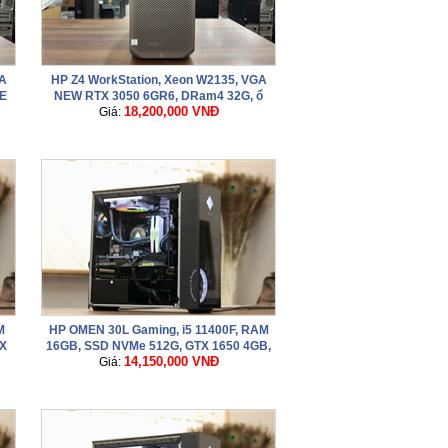
GA
HP Z4 WorkStation, Xeon W2135, VGA
E
NEW RTX 3050 6GR6, DRam4 32G, ổ
18,200,000 VNĐ
NVME 512G + HDD 1Tb
Giá:
M
HP OMEN 30L Gaming, i5 11400F, RAM
X
16GB, SSD NVMe 512G, GTX 1650 4GB,
14,150,000 VNĐ
main Z590 nguồn 750W
Giá: