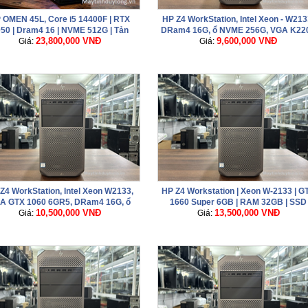
 OMEN 45L, Core i5 14400F | RTX
HP Z4 WorkStation, Intel Xeon - W213
50 | Dram4 16 | NVME 512G | Tản
DRam4 16G, ổ NVME 256G, VGA K22
23,800,000 VNĐ
9,600,000 VNĐ
Giá:
OMEN 240 PC
Giá:
4GR5, nguồn 750W
Z4 WorkStation, Intel Xeon W2133,
HP Z4 Workstation | Xeon W-2133 | G
A GTX 1060 6GR5, DRam4 16G, ổ
1660 Super 6GB | RAM 32GB | SSD
10,500,000 VNĐ
13,500,000 VNĐ
NVME 256Gb siêu nhanh
Giá:
Giá:
NVMe 512GB