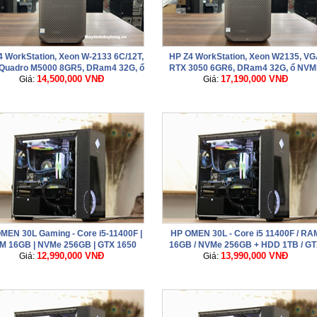
4 WorkStation, Xeon W-2133 6C/12T,
HP Z4 WorkStation, Xeon W2135, V
Quadro M5000 8GR5, DRam4 32G, ổ
RTX 3050 6GR6, DRam4 32G, ổ NVM
14,500,000 VNĐ
17,190,000 VNĐ
Giá:
NVME 512Gb
Giá:
512G
MEN 30L Gaming - Core i5-11400F |
HP OMEN 30L - Core i5 11400F / RA
M 16GB | NVMe 256GB | GTX 1650
16GB / NVMe 256GB + HDD 1TB / GT
12,990,000 VNĐ
13,990,000 VNĐ
Giá:
4GB | Tản khí
Giá:
1650 4GB