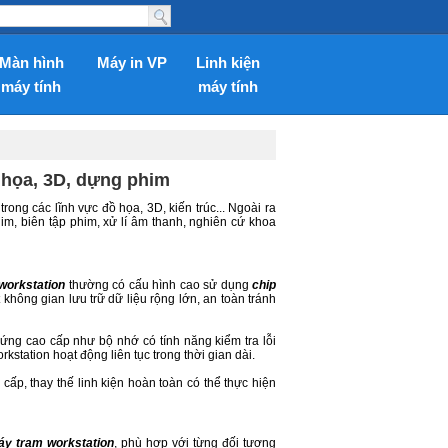
Màn hình
Máy in VP
Linh kiện
máy tính
máy tính
 họa, 3D, dựng phim
ong các lĩnh vực đồ họa, 3D, kiến trúc... Ngoài ra
im, biên tập phim, xử lí âm thanh, nghiên cứ khoa
workstation
thường có cấu hình cao sử dụng
chip
hông gian lưu trữ dữ liệu rộng lớn, an toàn tránh
ứng cao cấp như bộ nhớ có tính năng kiểm tra lỗi
kstation hoạt động liên tục trong thời gian dài.
cấp, thay thế linh kiện hoàn toàn có thể thực hiện
y trạm workstation
, phù hợp với từng đối tượng