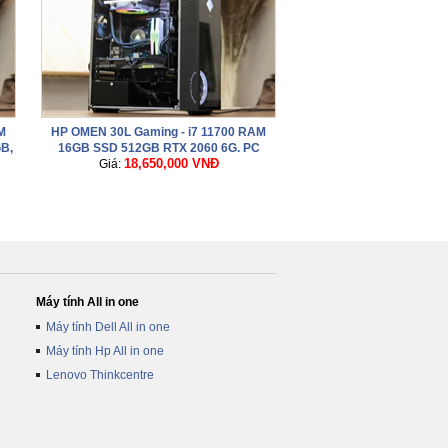
M
HP OMEN 30L Gaming - i7 11700 RAM
B,
16GB SSD 512GB RTX 2060 6G. PC
18,650,000 VNĐ
gaming mạnh, dựng Video 4k
Giá:
Máy tính All in one
Máy tính Dell All in one
Máy tính Hp All in one
Lenovo Thinkcentre