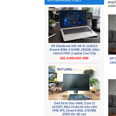
SẢN PHẨM BÁN CHẠY
khách
chính
HP EliteBook 840 G8 i5-1145G7/
Dram4 8GB/ ổ NVME 256GB | Màn
14inch FHD | Laptop Cao Cấp
Giá: 8,900,000 VNĐ
HP 
16GB
Dell All In One 5480, Core i3
10100T, Màn 23,8icnh tràn viền
FHD IPS, Dram4 8Gb, ổ NVME
256G tốc độ cao