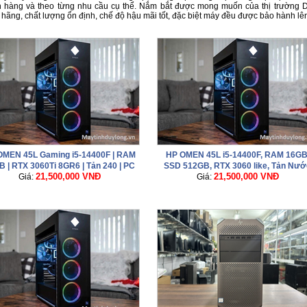
 hàng và theo từng nhu cầu cụ thể. Nắm bắt được mong muốn của thị trường
 hãng, chất lượng ổn định, chế độ hậu mãi tốt, đặc biệt máy đều được bảo hành lê
OMEN 45L Gaming i5-14400F | RAM
HP OMEN 45L i5-14400F, RAM 16GB
 | RTX 3060Ti 8GR6 | Tản 240 | PC
SSD 512GB, RTX 3060 like, Tản Nướ
21,500,000 VNĐ
21,500,000 VNĐ
Đồ Họa - Gaming Giá Tốt 2026
Giá:
Giá:
OMEN, Nguồn 800W