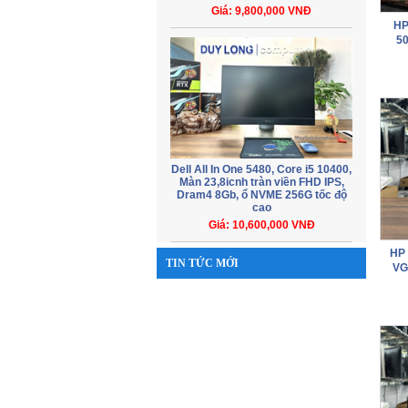
Giá: 9,800,000 VNĐ
HP
50
Dell All In One 5480, Core i5 10400,
Màn 23,8icnh tràn viền FHD IPS,
Dram4 8Gb, ổ NVME 256G tốc độ
cao
Giá: 10,600,000 VNĐ
HP 
TIN TỨC MỚI
VG