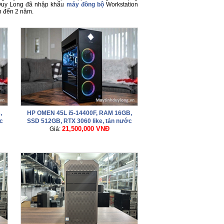
 Duy Long đã nhập khẩu
máy đồng bộ
Workstation
n đến 2 năm.
,
HP OMEN 45L i5-14400F, RAM 16GB,
c
SSD 512GB, RTX 3060 like, tản nước
21,500,000 VNĐ
OMEN, nguồn zin 800W
Giá: