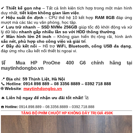
✔
Thiết kế gọn nhẹ
– Tất cả linh kiện tích hợp trong một màn hình
duy nhất,
tiết kiệm không gian làm việc
.
✔
Hiệu suất ổn định
– CPU thế hệ 10 kết hợp
RAM 8GB
đáp ứng
mượt mà các tác vụ văn phòng, học tập.
✔
Lưu trữ nhanh
–
SSD NVMe 256GB
giúp tốc độ khởi động và xử
lý dữ liệu
nhanh gấp nhiều lần so với HDD thông thường
.
✔
Màn hình lớn 24 inch
– Không gian hiển thị rộng rãi, hình ảnh
sắc nét, phù hợp cho công việc và giải trí
.
✔
Đầy đủ kết nối
– Hỗ trợ
WiFi, Bluetooth, cổng USB đa dạng
,
đáp ứng nhu cầu kết nối thiết bị ngoại vi.
🛒 Mua HP ProOne 400 G6 chính hãng tại
maytinhdongbo.vn
📍
Địa chỉ
:
59 Thịnh Liệt
, Hà Nội
📞
Hotline
:
0914 898 889 – 08 3356 8889 – 0392 718 888
🌐
Website
:
maytinhdongbo.vn
🔥
Liên hệ ngay để nhận ưu đãi tốt nhất!
🚀
☎️
Hotline:
0914.898.889 – 08.3356.8889 – 0392.718.888
TẶNG BỘ PHÍM CHUỘT HP KHÔNG DÂY TRỊ GIÁ 450K