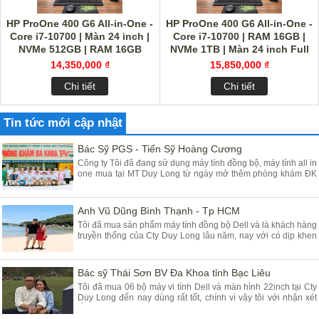
HP ProOne 400 G6 All-in-One -
HP ProOne 400 G6 All-in-One -
Core i7-10700 | Màn 24 inch |
Core i7-10700 | RAM 16GB |
NVMe 512GB | RAM 16GB
NVMe 1TB | Màn 24 inch Full
HD
14,350,000 ₫
15,850,000 ₫
Chi tiết
Chi tiết
Tin tức mới cập nhật
Bác Sỹ PGS - Tiến Sỹ Hoàng Cương
Công ty Tôi đã đang sử dụng máy tính đồng bộ, máy tính all in
one mua tại MT Duy Long từ ngày mở thêm phòng khám ĐK
tại Yên Mỹ - Hưng Yên đã gần 03 năm, máy chạy rất ổn định
chất lượng tốt giá hợp lý, Tôi đánh giá cao máy tính của các
Bạn cung cấp
Anh Vũ Dũng Bình Thạnh - Tp HCM
Tôi đã mua sản phẩm máy tính đồng bộ Dell và là khách hàng
truyền thống của Cty Duy Long lâu năm, nay với có dịp khen
Cty các Em vì sản phẩm chúng tôi mua tại Duy Long - Hà Nội
dùng rất là tốt đảm bảo chất lượng, Cty tôi rất tin dùng máy
tính để bàn và nay lại mua dùng máy tính Dell all in one
Bác sỹ Thái Sơn BV Đa Khoa tỉnh Bạc Liêu
Tôi đã mua 06 bộ máy vi tính Dell và màn hình 22inch tại Cty
Duy Long đến nay dùng rất tốt, chính vì vậy tôi với nhận xét
rằng máy chạy nhanh êm ái ổn định giá rẻ anh Dũng và nv tư