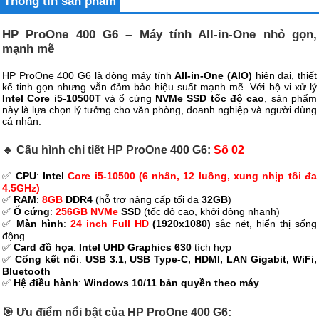
Thông tin sản phẩm
HP ProOne 400 G6 – Máy tính All-in-One nhỏ gọn,
mạnh mẽ
HP ProOne 400 G6 là dòng máy tính
All-in-One (AIO)
hiện đại, thiết
kế tinh gọn nhưng vẫn đảm bảo hiệu suất mạnh mẽ. Với bộ vi xử lý
Intel Core i5-10500T
và ổ cứng
NVMe SSD tốc độ cao
, sản phẩm
này là lựa chọn lý tưởng cho văn phòng, doanh nghiệp và người dùng
cá nhân.
🔹 Cấu hình chi tiết HP ProOne 400 G6:
Số 02
✅
CPU
:
Intel
Core i5-10500 (6 nhân, 12 luồng, xung nhịp tối đa
4.5GHz)
✅
RAM
:
8GB
DDR4
(hỗ trợ nâng cấp tối đa
32GB
)
✅
Ổ cứng
:
256GB NVMe
SSD
(tốc độ cao, khởi động nhanh)
✅
Màn hình
:
24 inch Full HD
(1920x1080)
sắc nét, hiển thị sống
động
✅
Card đồ họa
:
Intel UHD Graphics 630
tích hợp
✅
Cổng kết nối
:
USB 3.1, USB Type-C, HDMI, LAN Gigabit, WiFi,
Bluetooth
✅
Hệ điều hành
:
Windows 10/11 bản quyền theo máy
🎯 Ưu điểm nổi bật của HP ProOne 400 G6: