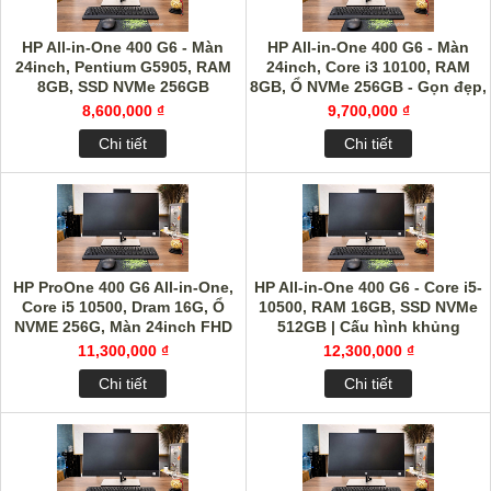
HP All-in-One 400 G6 - Màn
HP All-in-One 400 G6 - Màn
24inch, Pentium G5905, RAM
24inch, Core i3 10100, RAM
8GB, SSD NVMe 256GB
8GB, Ổ NVMe 256GB - Gọn đẹp,
siêu VIP!
8,600,000 ₫
9,700,000 ₫
Chi tiết
Chi tiết
HP ProOne 400 G6 All-in-One,
HP All-in-One 400 G6 - Core i5-
Core i5 10500, Dram 16G, Ổ
10500, RAM 16GB, SSD NVMe
NVME 256G, Màn 24inch FHD
512GB | Cấu hình khủng
11,300,000 ₫
12,300,000 ₫
Chi tiết
Chi tiết