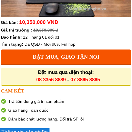
10,350,000 VNĐ
Giá bán:
Giá thị trường :
10,350,000 đ
Bảo hành:
12 Tháng 01 đổi 01
Tình trạng:
Đã QSD - Mới 98% Ful hộp
ĐẶT MUA, GIAO TẬN NƠI
Đặt mua qua điện thoại:
08.3356.8889
-
07.8865.8865
CAM KẾT
Trả tiền đúng giá trị sản phẩm
Giao hàng Toàn quốc
Đảm bảo chất lượng hàng. Đổi trả SP lỗi