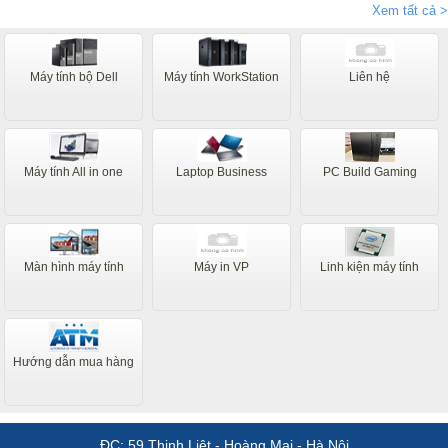
vấn nhiệt tình, đóng hàng rất cẩn thận cho khách hàng ở xa
Xem tất cả >
như tôi mãi tận thành phố Bạc Liêu Thanks
Máy tính bộ Dell
Máy tính WorkStation
Liên hệ
Máy tính All in one
Laptop Business
PC Build Gaming
Màn hình máy tính
Máy in VP
Linh kiện máy tính
Hướng dẫn mua hàng
ĐC: 59 Thịnh Liệt - Hoàng Mai - Hà Nội