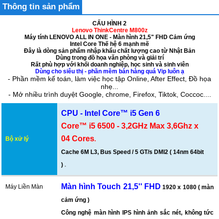
Thông tin sản phẩm
CẤU HÌNH 2
Lenovo ThinkCentre M800z
Máy tính LENOVO ALL IN ONE - Màn hình 21,5" FHD Cảm ứng
Intel Core Thế hệ 6 mạnh mẽ
Đây là dòng sản phẩm nhập khẩu chất lượng cao từ Nhật Bản
Dùng trong đồ họa văn phòng và giải trí
Rất phù hợp với khối doanh nghiệp, học sinh và sinh viên
Dùng cho siêu thị - phần mềm bán hàng quá Vip luôn ạ
- Phần mềm kế toán, làm việc học tập Online, After Effect, Đồ họa
nhẹ...
- Mở nhiều trình duyệt Google, chrome, Firefox, Tiktok, Coccoc....
CPU - Intel Core™ i5 Gen 6
Core™ i5 6500 - 3,2GHz Max 3,6Ghz x
04 Cores
Bộ xử lý
.
Cache 6M L3, Bus Speed / 5 GT/s DMI2 ( 14nm 64bit
)
.
Màn hình Touch 21,5'' FHD
Máy Liền Màn
1920 x 1080
( màn
cảm ứng )
Công nghệ màn hình
IPS
hình ảnh sắc nét, không tức