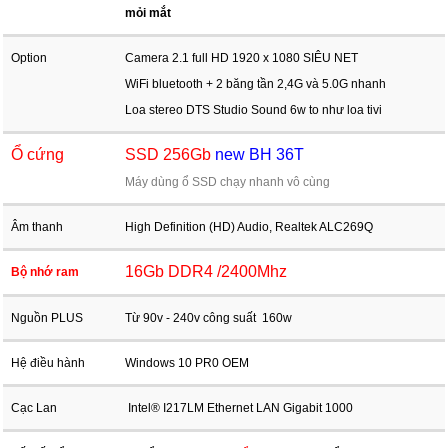
mỏi mắ
t
Option
Camera 2.1 full HD 1920 x 1080 SIÊU NET
WiFi bluetooth + 2 băng tần 2,4G và 5.0G nhanh
Loa stereo DTS Studio Sound 6w to như loa tivi
Ổ cứng
SSD 256Gb
new BH 36T
Máy dùng ổ SSD chạy nhanh vô cùng
Âm thanh
High Definition (HD) Audio, Realtek ALC269Q
16Gb DDR4 /2400Mhz
Bộ nhớ ram
Nguồn PLUS
Từ 90v - 240v công suất 160w
Hệ điều hành
Windows 10 PR0 OEM
Cạc Lan
Intel® I217LM Ethernet LAN Gigabit 1000