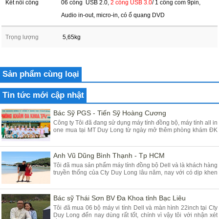
Kết nối cổng
06 cổng USB 2.0,
2 cổng USB 3.0
/ 1 cổng com 9pin,
Audio in-out, micro-in, có ổ quang DVD
Trọng lượng
5,65kg
Sản phẩm cùng loại
Tin tức mới cập nhật
Bác Sỹ PGS - Tiến Sỹ Hoàng Cương
Công ty Tôi đã đang sử dụng máy tính đồng bộ, máy tính all in
one mua tại MT Duy Long từ ngày mở thêm phòng khám ĐK
tại Yên Mỹ - Hưng Yên đã gần 03 năm, máy chạy rất ổn định
chất lượng tốt giá hợp lý, Tôi đánh giá cao máy tính của các
Bạn cung cấp
Anh Vũ Dũng Bình Thạnh - Tp HCM
Tôi đã mua sản phẩm máy tính đồng bộ Dell và là khách hàng
truyền thống của Cty Duy Long lâu năm, nay với có dịp khen
Cty các Em vì sản phẩm chúng tôi mua tại Duy Long - Hà Nội
dùng rất là tốt đảm bảo chất lượng, Cty tôi rất tin dùng máy
tính để bàn và nay lại mua dùng máy tính Dell all in one
Bác sỹ Thái Sơn BV Đa Khoa tỉnh Bạc Liêu
Tôi đã mua 06 bộ máy vi tính Dell và màn hình 22inch tại Cty
Duy Long đến nay dùng rất tốt, chính vì vậy tôi với nhận xét