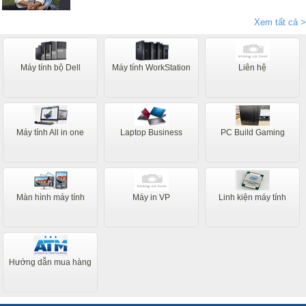
rằng máy chạy nhanh êm ái ổn định giá rẻ anh Dũng và nv tư
vấn nhiệt tình, đóng hàng rất cẩn thận cho khách hàng ở xa
Xem tất cả >
như tôi mãi tận thành phố Bạc Liêu Thanks
Máy tính bộ Dell
Máy tính WorkStation
Liên hệ
Máy tính All in one
Laptop Business
PC Build Gaming
Màn hình máy tính
Máy in VP
Linh kiện máy tính
Hướng dẫn mua hàng