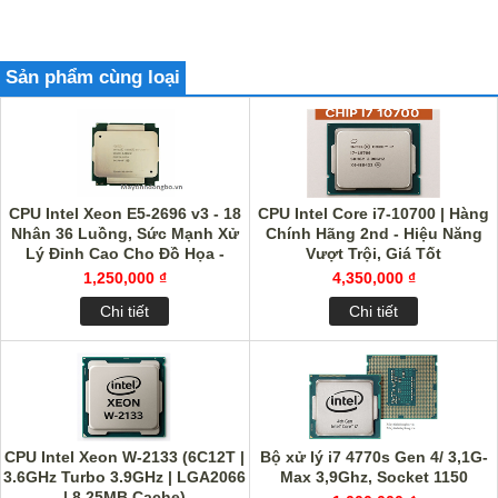
Sản phẩm cùng loại
CPU Intel Xeon E5-2696 v3 - 18
CPU Intel Core i7-10700 | Hàng
Nhân 36 Luồng, Sức Mạnh Xử
Chính Hãng 2nd - Hiệu Năng
Lý Đỉnh Cao Cho Đồ Họa -
Vượt Trội, Giá Tốt
Render - Dựng Phim
1,250,000 ₫
4,350,000 ₫
Chi tiết
Chi tiết
CPU Intel Xeon W-2133 (6C12T |
Bộ xử lý i7 4770s Gen 4/ 3,1G-
3.6GHz Turbo 3.9GHz | LGA2066
Max 3,9Ghz, Socket 1150
| 8.25MB Cache)