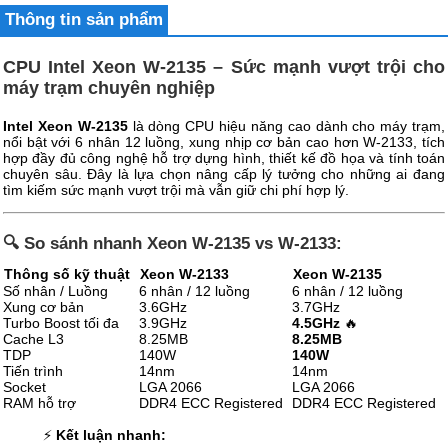
Thông tin sản phẩm
CPU Intel Xeon W-2135 – Sức mạnh vượt trội cho
máy trạm chuyên nghiệp
Intel Xeon W-2135
là dòng CPU hiệu năng cao dành cho máy trạm,
nổi bật với 6 nhân 12 luồng, xung nhịp cơ bản cao hơn W-2133, tích
hợp đầy đủ công nghệ hỗ trợ dựng hình, thiết kế đồ họa và tính toán
chuyên sâu. Đây là lựa chọn nâng cấp lý tưởng cho những ai đang
tìm kiếm sức mạnh vượt trội mà vẫn giữ chi phí hợp lý.
🔍 So sánh nhanh Xeon W-2135 vs W-2133:
Thông số kỹ thuật
Xeon W-2133
Xeon W-2135
Số nhân / Luồng
6 nhân / 12 luồng
6 nhân / 12 luồng
Xung cơ bản
3.6GHz
3.7GHz
Turbo Boost tối đa
3.9GHz
4.5GHz
🔥
Cache L3
8.25MB
8.25MB
TDP
140W
140W
Tiến trình
14nm
14nm
Socket
LGA 2066
LGA 2066
RAM hỗ trợ
DDR4 ECC Registered
DDR4 ECC Registered
⚡
Kết luận nhanh: