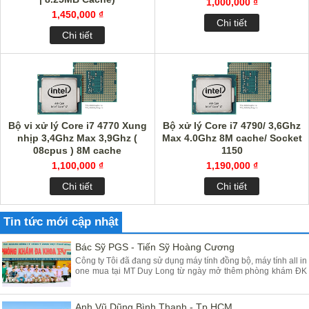
1,000,000 ₫
1,450,000 ₫
Chi tiết
Chi tiết
Bộ vi xử lý Core i7 4770 Xung
Bộ xử lý Core i7 4790/ 3,6Ghz
nhịp 3,4Ghz Max 3,9Ghz (
Max 4.0Ghz 8M cache/ Socket
08cpus ) 8M cache
1150
1,100,000 ₫
1,190,000 ₫
Chi tiết
Chi tiết
Tin tức mới cập nhật
Bác Sỹ PGS - Tiến Sỹ Hoàng Cương
Công ty Tôi đã đang sử dụng máy tính đồng bộ, máy tính all in
one mua tại MT Duy Long từ ngày mở thêm phòng khám ĐK
tại Yên Mỹ - Hưng Yên đã gần 03 năm, máy chạy rất ổn định
chất lượng tốt giá hợp lý, Tôi đánh giá cao máy tính của các
Bạn cung cấp
Anh Vũ Dũng Bình Thạnh - Tp HCM