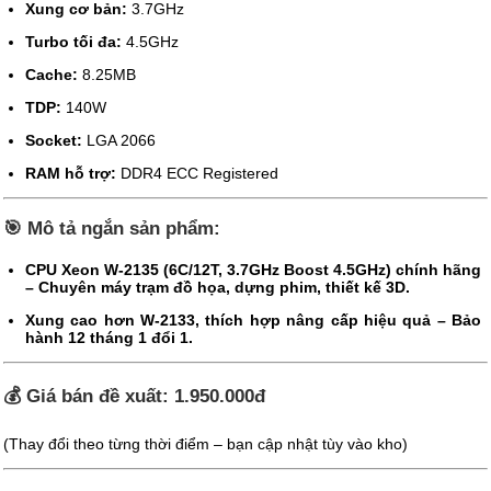
Xung cơ bản:
3.7GHz
Turbo tối đa:
4.5GHz
Cache:
8.25MB
TDP:
140W
Socket:
LGA 2066
RAM hỗ trợ:
DDR4 ECC Registered
🎯 Mô tả ngắn sản phẩm:
CPU Xeon W-2135 (6C/12T, 3.7GHz Boost 4.5GHz) chính hãng
– Chuyên máy trạm đồ họa, dựng phim, thiết kế 3D.
Xung cao hơn W-2133, thích hợp nâng cấp hiệu quả – Bảo
hành 12 tháng 1 đổi 1.
💰 Giá bán đề xuất:
1.950.000đ
(Thay đổi theo từng thời điểm – bạn cập nhật tùy vào kho)