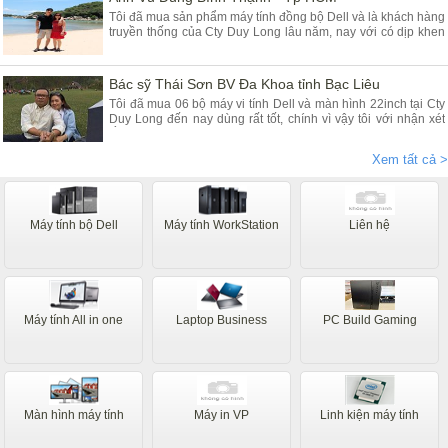
Tôi đã mua sản phẩm máy tính đồng bộ Dell và là khách hàng
truyền thống của Cty Duy Long lâu năm, nay với có dịp khen
Cty các Em vì sản phẩm chúng tôi mua tại Duy Long - Hà Nội
dùng rất là tốt đảm bảo chất lượng, Cty tôi rất tin dùng máy
tính để bàn và nay lại mua dùng máy tính Dell all in one
Bác sỹ Thái Sơn BV Đa Khoa tỉnh Bạc Liêu
Tôi đã mua 06 bộ máy vi tính Dell và màn hình 22inch tại Cty
Duy Long đến nay dùng rất tốt, chính vì vậy tôi với nhận xét
rằng máy chạy nhanh êm ái ổn định giá rẻ anh Dũng và nv tư
vấn nhiệt tình, đóng hàng rất cẩn thận cho khách hàng ở xa
Xem tất cả >
như tôi mãi tận thành phố Bạc Liêu Thanks
Máy tính bộ Dell
Máy tính WorkStation
Liên hệ
Máy tính All in one
Laptop Business
PC Build Gaming
Màn hình máy tính
Máy in VP
Linh kiện máy tính