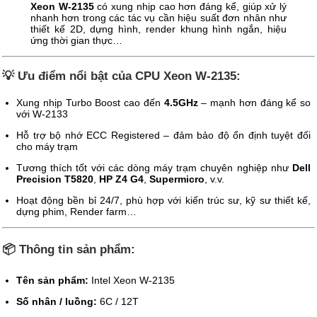
Xeon W-2135
có xung nhịp cao hơn đáng kể, giúp xử lý
nhanh hơn trong các tác vụ cần hiệu suất đơn nhân như
thiết kế 2D, dựng hình, render khung hình ngắn, hiệu
ứng thời gian thực…
💡 Ưu điểm nổi bật của CPU Xeon W-2135:
Xung nhịp Turbo Boost cao đến
4.5GHz
– mạnh hơn đáng kể so
với W-2133
Hỗ trợ bộ nhớ ECC Registered – đảm bảo độ ổn định tuyệt đối
cho máy trạm
Tương thích tốt với các dòng máy trạm chuyên nghiệp như
Dell
Precision T5820
,
HP Z4 G4
,
Supermicro
, v.v.
Hoạt động bền bỉ 24/7, phù hợp với kiến trúc sư, kỹ sư thiết kế,
dựng phim, Render farm…
📦 Thông tin sản phẩm:
Tên sản phẩm:
Intel Xeon W-2135
Số nhân / luồng:
6C / 12T