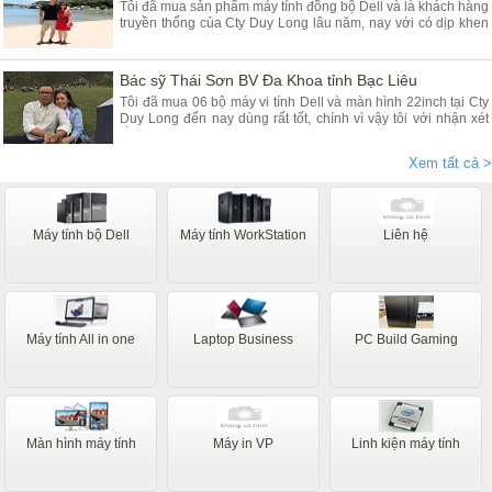
Tôi đã mua sản phẩm máy tính đồng bộ Dell và là khách hàng
truyền thống của Cty Duy Long lâu năm, nay với có dịp khen
Cty các Em vì sản phẩm chúng tôi mua tại Duy Long - Hà Nội
dùng rất là tốt đảm bảo chất lượng, Cty tôi rất tin dùng máy
tính để bàn và nay lại mua dùng máy tính Dell all in one
Bác sỹ Thái Sơn BV Đa Khoa tỉnh Bạc Liêu
Tôi đã mua 06 bộ máy vi tính Dell và màn hình 22inch tại Cty
Duy Long đến nay dùng rất tốt, chính vì vậy tôi với nhận xét
rằng máy chạy nhanh êm ái ổn định giá rẻ anh Dũng và nv tư
vấn nhiệt tình, đóng hàng rất cẩn thận cho khách hàng ở xa
Xem tất cả >
như tôi mãi tận thành phố Bạc Liêu Thanks
Máy tính bộ Dell
Máy tính WorkStation
Liên hệ
Máy tính All in one
Laptop Business
PC Build Gaming
Màn hình máy tính
Máy in VP
Linh kiện máy tính