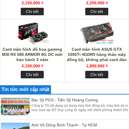
2,150,000 ₫
2,250,000 ₫
Chi tiết
Chi tiết
Card màn hình đồ họa gaming
Card màn hình ASUS GTX
MSI RX 580 ARMOR 8G OC mới
1050Ti 4GDR5 hàng tháo máy
bảo hành 3 năm
đồng bộ, không phải card đào
trâu
2,150,000 ₫
1,850,000 ₫
Chi tiết
Chi tiết
Tin tức mới cập nhật
Bác Sỹ PGS - Tiến Sỹ Hoàng Cương
Công ty Tôi đã đang sử dụng máy tính đồng bộ, máy tính all in
one mua tại MT Duy Long từ ngày mở thêm phòng khám ĐK
tại Yên Mỹ - Hưng Yên đã gần 03 năm, máy chạy rất ổn định
chất lượng tốt giá hợp lý, Tôi đánh giá cao máy tính của các
Bạn cung cấp
Anh Vũ Dũng Bình Thạnh - Tp HCM