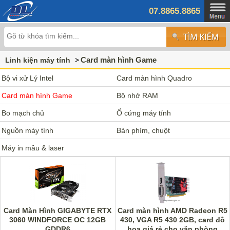
07.8865.8865
Card màn hình Game
Linh kiện máy tính
Bộ vi xử Lý Intel
Card màn hình Quadro
Card màn hình Game
Bộ nhớ RAM
Bo mạch chủ
Ổ cứng máy tính
Nguồn máy tính
Bàn phím, chuột
Máy in mầu & laser
Card Màn Hình GIGABYTE RTX
Card màn hình AMD Radeon R5
3060 WINDFORCE OC 12GB
430, VGA R5 430 2GB, card đồ
GDDR6
họa giá rẻ cho văn phòng