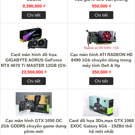
9,390,000 ₫
550,000 ₫
Chi tiết
Chi tiết
Card màn hình đồ họa
Cạc màn hình ATI RADEON HD
GIGABYTE AORUS GeForce
8490 1Gb chuyên dùng trong
RTX 4070 Ti MASTER 12GB (GV-
máy tính Dell & Hp
N407TAORUS M-12GD)
23,500,000 ₫
350,000 ₫
Chi tiết
Chi tiết
Cạc màn hình GTX 1050 OC
Card đồ họa 3Ds,max GTX 1060
2Gb GDDR5 chuyên game dựng
EXOC Galaxy 6Gb - 192Bit thế
phim mới
hệ mới nhất