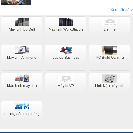
rằng máy chạy nhanh êm ái ổn định giá rẻ anh Dũng và nv tư
vấn nhiệt tình, đóng hàng rất cẩn thận cho khách hàng ở xa
Xem tất cả >
như tôi mãi tận thành phố Bạc Liêu Thanks
Máy tính bộ Dell
Máy tính WorkStation
Liên hệ
Máy tính All in one
Laptop Business
PC Build Gaming
Màn hình máy tính
Máy in VP
Linh kiện máy tính
Hướng dẫn mua hàng