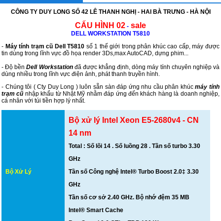
CÔNG TY DUY LONG SỐ 42 LÊ THANH NGHỊ - HAI BÀ TRƯNG - HÀ NỘI
CẤU HÌNH 02
sale
-
DELL WORKSTATION T5810
-
Máy tính trạm cũ Dell T5810
số 1 thế giới trong phân khúc cao cấp, máy được
tin dùng trong lĩnh vực đồ họa render 3Ds,max AutoCAD, dựng phim...
- Độ bền
Dell Workstation
đã được khẳng định, dòng máy tính chuyên nghiệp và
dùng nhiều trong lĩnh vực điện ảnh, phát thanh truyền hình.
- Chúng tôi ( Cty Duy Long ) luôn sẵn sàn đáp ứng nhu cầu phân khúc
máy tính
trạm cũ
nhập khẩu từ Nhật Mỹ nhằm đáp ứng đến khách hàng là doanh nghiệp,
cá nhân với túi tiền hợp lý nhất.
Bộ xử lý Intel Xeon E5-2680v4 - CN
14 nm
Total : Số lõi 14 . Số luồng 28 . Tần số turbo 3.30
GHz
Bộ Xử Lý
Tần số Công nghệ Intel® Turbo Boost 2.0‡ 3.30
GHz
Tần số cơ sở 2.40 GHz. Bộ nhớ đệm 35 MB
Intel® Smart Cache