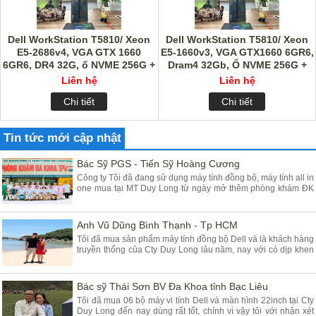
Dell WorkStation T5810/ Xeon
Dell WorkStation T5810/ Xeon
E5-2686v4, VGA GTX 1660
E5-1660v3, VGA GTX1660 6GR6,
6GR6, DR4 32G, ổ NVME 256G +
Dram4 32Gb, Ổ NVME 256G +
HDD 1Tb
HDD 1Tb
Liên hệ
Liên hệ
Chi tiết
Chi tiết
Tin tức mới cập nhật
Bác Sỹ PGS - Tiến Sỹ Hoàng Cương
Công ty Tôi đã đang sử dụng máy tính đồng bộ, máy tính all in
one mua tại MT Duy Long từ ngày mở thêm phòng khám ĐK
tại Yên Mỹ - Hưng Yên đã gần 03 năm, máy chạy rất ổn định
chất lượng tốt giá hợp lý, Tôi đánh giá cao máy tính của các
Bạn cung cấp
Anh Vũ Dũng Bình Thạnh - Tp HCM
Tôi đã mua sản phẩm máy tính đồng bộ Dell và là khách hàng
truyền thống của Cty Duy Long lâu năm, nay với có dịp khen
Cty các Em vì sản phẩm chúng tôi mua tại Duy Long - Hà Nội
dùng rất là tốt đảm bảo chất lượng, Cty tôi rất tin dùng máy
tính để bàn và nay lại mua dùng máy tính Dell all in one
Bác sỹ Thái Sơn BV Đa Khoa tỉnh Bạc Liêu
Tôi đã mua 06 bộ máy vi tính Dell và màn hình 22inch tại Cty
Duy Long đến nay dùng rất tốt, chính vì vậy tôi với nhận xét