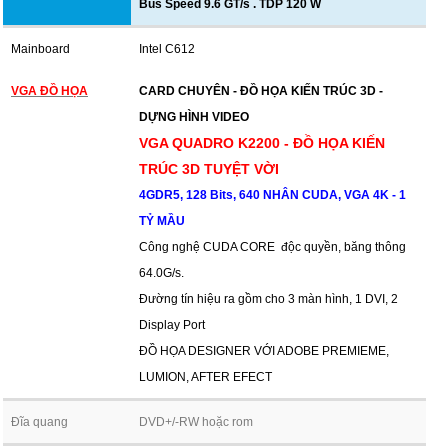
Bus Speed 9.6 GT/s . TDP 120 W
Mainboard
Intel C612
VGA ĐỒ HỌA
CARD CHUYÊN - ĐỒ HỌA KIẾN TRÚC 3D -
DỰNG HÌNH VIDEO
VGA QUADRO K2200 - ĐỒ HỌA KIẾN
TRÚC 3D TUYỆT VỜI
4GDR5, 128 Bits, 640 NHÂN CUDA, VGA 4K - 1
TỶ MẦU
Công nghệ CUDA CORE độc quyền, băng thông
64.0G/s.
Đường tín hiệu ra gồm cho 3 màn hình, 1 DVI, 2
Display Port
ĐỒ HỌA DESIGNER VỚI ADOBE PREMIEME,
LUMION, AFTER EFECT
Đĩa quang
DVD+/-RW hoặc rom