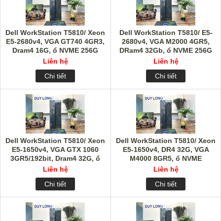
Dell WorkStation T5810/ Xeon
Dell WorkStation T5810/ E5-
E5-2680v4, VGA GT740 4GR3,
2680v4, VGA M2000 4GR5,
Dram4 16G, ổ NVME 256G
DRam4 32Gb, ổ NVME 256G
Liên hệ
Liên hệ
Chi tiết
Chi tiết
Dell WorkStation T5810/ Xeon
Dell WorkStation T5810/ Xeon
E5-1650v4, VGA GTX 1060
E5-1650v4, DR4 32G, VGA
3GR5/192bit, Dram4 32G, ổ
M4000 8GR5, ổ NVME
NVME 256G
256G+HDD 1Tb
Liên hệ
Liên hệ
Chi tiết
Chi tiết