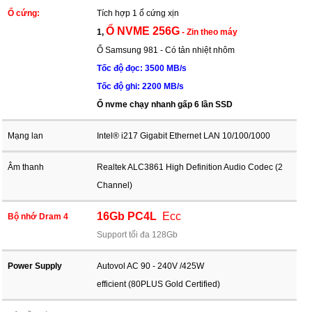
Ổ cứng:
Tích hợp 1 ổ cứng xịn
Ổ NVME 256G
1,
-
Zin theo máy
Ổ Samsung 981 - Có tản nhiệt nhôm
Tốc độ đọc: 3500 MB/s
Tốc độ ghi: 2200 MB/s
Ổ nvme chạy nhanh gấp 6 lần SSD
Mạng lan
Intel® i217 Gigabit Ethernet LAN 10/100/1000
Âm thanh
Realtek ALC3861 High Definition Audio Codec (2
Channel)
16Gb PC4L
Ecc
Bộ nhớ Dram 4
Support tối đa 128Gb
Power Supply
Autovol
AC 90 - 240V
/425W
efficient (80PLUS Gold Certified)