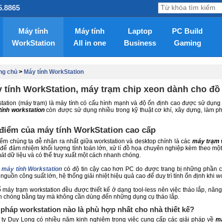
5.8865
Máy tính
Máy tính
Laptop
PC Build
WorkStation
All in one
Business
Gaming
ng chủ
>
Máy tính WorkStation
 tính WorkStation, máy trạm chip xeon dành cho đồ 
tation (máy trạm) là máy tính có cấu hình mạnh và độ ổn định cao được sử dụng tr
ính workstation
còn được sử dụng nhiều trong kỹ thuật cơ khí, xây dựng, làm ph
…
điểm của máy tính WorkStation cao cấp
ểm chúng ta dễ nhận ra nhất giữa workstation và desktop chính là các
máy trạm 
để đảm nhiệm khối lượng tính toán lớn, xử lí đồ họa chuyên nghiệp kèm theo một k
át dữ liệu và có thể truy xuất một cách nhanh chóng.
g
máy tính
Workstation
có độ tin cậy cao hơn PC do được trang bị những phần c
nguồn công suất lớn, hệ thống giải nhiệt hiệu quả cao để duy trì tính ổn định khi wor
 máy trạm workstation đều được thiết kế ở dạng tool-less nên việc tháo lắp, nâng 
 chóng bằng tay mà không cần dùng đến những dụng cụ tháo lắp.
 pháp workstation nào là phù hợp nhất cho nhà thiết kế?
ty Duy Long có nhiều năm kinh nghiệm trong việc cung cấp các giải pháp về
má