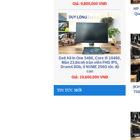
Giá: 9,800,000 VNĐ
HP 
Qu
Dell All In One 5480, Core i5 10400,
Màn 23,8icnh tràn viền FHD IPS,
Dram4 8Gb, ổ NVME 256G tốc độ
cao
Giá: 10,600,000 VNĐ
(KH
TIN TỨC MỚI
T58