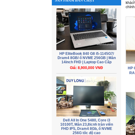
SẢN PHẨM BÁN CHẠY
khách
chính
HP EliteBook 840 G8 i5-1145G7/
Dram4 8GB/ ổ NVME 256GB | Màn
14inch FHD | Laptop Cao Cấp
Giá: 8,900,000 VNĐ
HP 
RA
Dell All In One 5480, Core i3
10100T, Màn 23,8icnh tràn viền
FHD IPS, Dram4 8Gb, ổ NVME
256G tốc độ cao