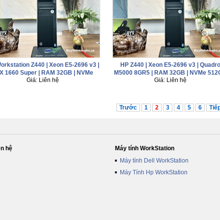
orkstation Z440 | Xeon E5-2696 v3 |
HP Z440 | Xeon E5-2696 v3 | Quadr
X 1660 Super | RAM 32GB | NVMe
M5000 8GR5 | RAM 32GB | NVMe 512
Giá: Liên hệ
Giá: Liên hệ
512GB + HDD 1TB
+ HDD 1TB
Trước
1
2
3
4
5
6
Tiế
ên hệ
Máy tính WorkStation
Máy tính Dell WorkStation
Máy Tính Hp WorkStation