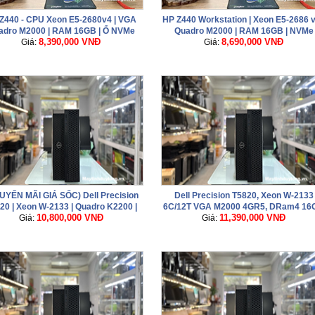
Z440 - CPU Xeon E5-2680v4 | VGA
HP Z440 Workstation | Xeon E5-2686 v
adro M2000 | RAM 16GB | Ổ NVMe
Quadro M2000 | RAM 16GB | NVMe
8,390,000 VNĐ
8,690,000 VNĐ
Giá:
256GB
Giá:
256GB
UYẾN MÃI GIÁ SỐC) Dell Precision
Dell Precision T5820, Xeon W-2133
20 | Xeon W-2133 | Quadro K2200 |
6C/12T VGA M2000 4GR5, DRam4 16G
10,800,000 VNĐ
11,390,000 VNĐ
RAM 16GB | NVMe 512GB
Giá:
Giá:
Ổ nvme 512G