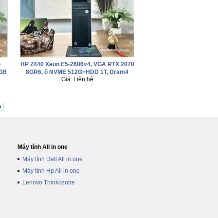
o
HP Z440 Xeon E5-2686v4, VGA RTX 2070
GB
8GR6, ổ NVME 512G+HDD 1T, Dram4
Giá: Liên hệ
32G - Siêu nhanh
p
Máy tính All in one
Máy tính Dell All in one
Máy tính Hp All in one
Lenovo Thinkcentre