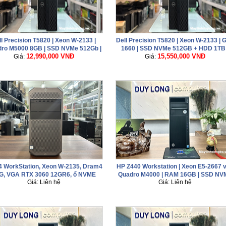
ll Precision T5820 | Xeon W-2133 |
Dell Precision T5820 | Xeon W-2133 | 
ro M5000 8GB | SSD NVMe 512Gb |
1660 | SSD NVMe 512GB + HDD 1TB 
12,990,000 VNĐ
15,550,000 VNĐ
Máy trạm đồ họa 3D mạnh mẽ
Giá:
Máy trạm đồ họa giá tốt
Giá:
4 WorkStation, Xeon W-2135, Dram4
HP Z440 Workstation | Xeon E5-2667 v
G, VGA RTX 3060 12GR6, ổ NVME
Quadro M4000 | RAM 16GB | SSD NV
Giá: Liên hệ
Giá: Liên hệ
512Gb
512GB