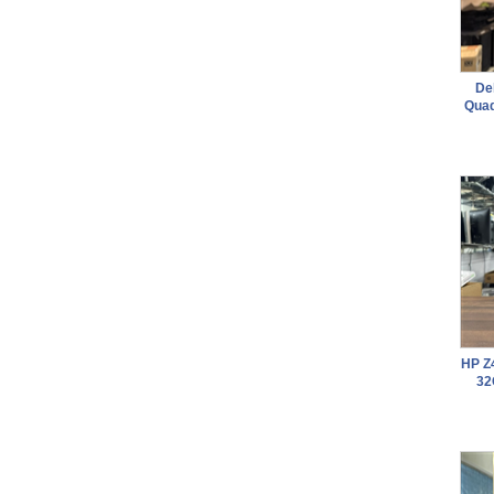
De
Quad
HP Z
32