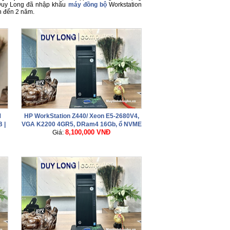
 Duy Long đã nhập khẩu
máy đồng bộ
Workstation
n đến 2 năm.
M
HP WorkStation Z440/ Xeon E5-2680V4,
 |
VGA K2200 4GR5, DRam4 16Gb, ổ NVME
8,100,000 VNĐ
Giá:
256Gb