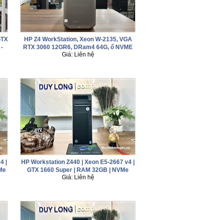
GTX
HP Z4 WorkStation, Xeon W-2135, VGA
-
RTX 3060 12GR6, DRam4 64G, ổ NVME
Giá: Liên hệ
512Gb + HDD 2T
4 |
HP Workstation Z440 | Xeon E5-2667 v4 |
Me
GTX 1660 Super | RAM 32GB | NVMe
Giá: Liên hệ
512GB + HDD 1TB