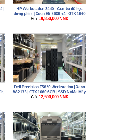
4 |
HP Workstation Z440 - Combo đồ họa
dựng phim | Xeon E5-2686 v4 | GTX 1660
10,850,000 VNĐ
Super | RAM 16GB | NVMe 512GB
Giá:
Dell Precision T5820 Workstation | Xeon
b,
W-2133 | GTX 1060 6GB | SSD NVMe Máy
12,500,000 VNĐ
Giá:
trạm đồ họa