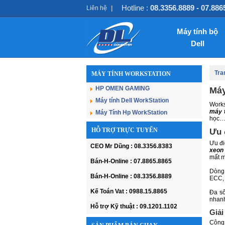
Hotline :
08.3356.8889 - 07.886
Liên hệ
|
Máy tính bộ
Dell
Tra
MÁY TÍNH WORKSTATION
HP OMEN GAMING
Máy
Máy tính Dell WorkStation
Works
máy t
Máy Tính Hp WorkStation
học
HỖ TRỢ TRỰC TUYẾN
Ưu 
Ưu đi
CEO Mr Dũng : 08.3356.8383
xeon
mất m
Bán-H-Online : 07.8865.8865
Dòn
Bán-H-Online : 08.3356.8889
ECC, 
Kế Toán Vat : 0988.15.8865
Đa số
nhanh
Hỗ trợ Kỹ thuật : 09.1201.1102
Giải
Công 