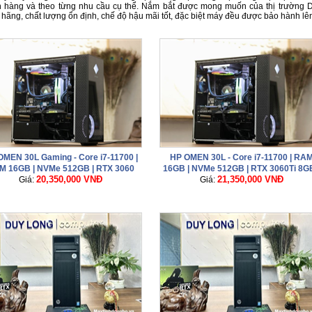
 hàng và theo từng nhu cầu cụ thể. Nắm bắt được mong muốn của thị trường
 hãng, chất lượng ổn định, chế độ hậu mãi tốt, đặc biệt máy đều được bảo hành lê
OMEN 30L Gaming - Core i7-11700 |
HP OMEN 30L - Core i7-11700 | RA
M 16GB | NVMe 512GB | RTX 3060
16GB | NVMe 512GB | RTX 3060Ti 8GB
20,350,000 VNĐ
21,350,000 VNĐ
12GB | Tản Nước 120 ZIN
Giá:
Giá:
Tản Nước 120 ZIN