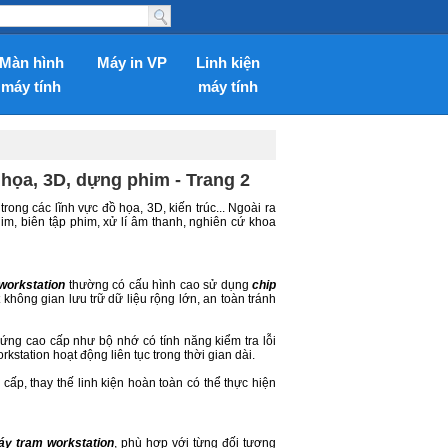
Màn hình
Máy in VP
Linh kiện
máy tính
máy tính
họa, 3D, dựng phim - Trang 2
ong các lĩnh vực đồ họa, 3D, kiến trúc... Ngoài ra
im, biên tập phim, xử lí âm thanh, nghiên cứ khoa
workstation
thường có cấu hình cao sử dụng
chip
hông gian lưu trữ dữ liệu rộng lớn, an toàn tránh
ứng cao cấp như bộ nhớ có tính năng kiểm tra lỗi
kstation hoạt động liên tục trong thời gian dài.
cấp, thay thế linh kiện hoàn toàn có thể thực hiện
y trạm workstation
, phù hợp với từng đối tượng