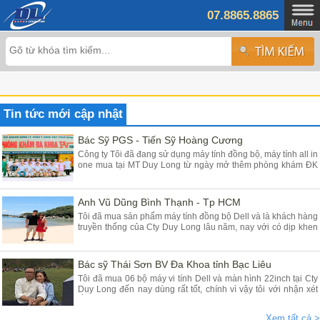
07.8865.8865
Tin tức mới cập nhật
Bác Sỹ PGS - Tiến Sỹ Hoàng Cương
Công ty Tôi đã đang sử dụng máy tính đồng bộ, máy tính all in
one mua tại MT Duy Long từ ngày mở thêm phòng khám ĐK
tại Yên Mỹ - Hưng Yên đã gần 03 năm, máy chạy rất ổn định
chất lượng tốt giá hợp lý, Tôi đánh giá cao máy tính của các
Bạn cung cấp
Anh Vũ Dũng Bình Thạnh - Tp HCM
Tôi đã mua sản phẩm máy tính đồng bộ Dell và là khách hàng
truyền thống của Cty Duy Long lâu năm, nay với có dịp khen
Cty các Em vì sản phẩm chúng tôi mua tại Duy Long - Hà Nội
dùng rất là tốt đảm bảo chất lượng, Cty tôi rất tin dùng máy
tính để bàn và nay lại mua dùng máy tính Dell all in one
Bác sỹ Thái Sơn BV Đa Khoa tỉnh Bạc Liêu
Tôi đã mua 06 bộ máy vi tính Dell và màn hình 22inch tại Cty
Duy Long đến nay dùng rất tốt, chính vì vậy tôi với nhận xét
rằng máy chạy nhanh êm ái ổn định giá rẻ anh Dũng và nv tư
vấn nhiệt tình, đóng hàng rất cẩn thận cho khách hàng ở xa
Xem tất cả >