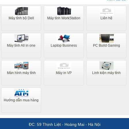
như tôi mãi tận thành phố Bạc Liêu Thanks
Máy tính bộ Dell
Máy tính WorkStation
Liên hệ
Máy tính All in one
Laptop Business
PC Build Gaming
Màn hình máy tính
Máy in VP
Linh kiện máy tính
Hướng dẫn mua hàng
ĐC: 59 Thịnh Liệt - Hoàng Mai - Hà Nội