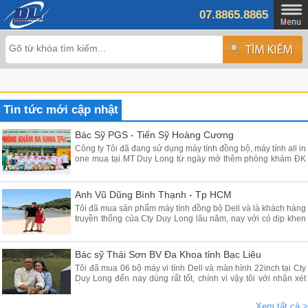
07.8865.8865
Tin tức mới cập nhật
Bác Sỹ PGS - Tiến Sỹ Hoàng Cương
Công ty Tôi đã đang sử dụng máy tính đồng bộ, máy tính all in
one mua tại MT Duy Long từ ngày mở thêm phòng khám ĐK
tại Yên Mỹ - Hưng Yên đã gần 03 năm, máy chạy rất ổn định
chất lượng tốt giá hợp lý, Tôi đánh giá cao máy tính của các
Bạn cung cấp
Anh Vũ Dũng Bình Thạnh - Tp HCM
Tôi đã mua sản phẩm máy tính đồng bộ Dell và là khách hàng
truyền thống của Cty Duy Long lâu năm, nay với có dịp khen
Cty các Em vì sản phẩm chúng tôi mua tại Duy Long - Hà Nội
dùng rất là tốt đảm bảo chất lượng, Cty tôi rất tin dùng máy
tính để bàn và nay lại mua dùng máy tính Dell all in one
Bác sỹ Thái Sơn BV Đa Khoa tỉnh Bạc Liêu
Tôi đã mua 06 bộ máy vi tính Dell và màn hình 22inch tại Cty
Duy Long đến nay dùng rất tốt, chính vì vậy tôi với nhận xét
rằng máy chạy nhanh êm ái ổn định giá rẻ anh Dũng và nv tư
vấn nhiệt tình, đóng hàng rất cẩn thận cho khách hàng ở xa
Xem tất cả >