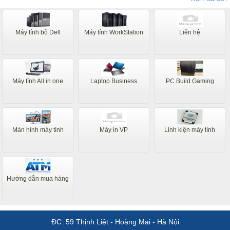
như tôi mãi tận thành phố Bạc Liêu Thanks
Máy tính bộ Dell
Máy tính WorkStation
Liên hệ
Máy tính All in one
Laptop Business
PC Build Gaming
Màn hình máy tính
Máy in VP
Linh kiện máy tính
Hướng dẫn mua hàng
ĐC: 59 Thịnh Liệt - Hoàng Mai - Hà Nội