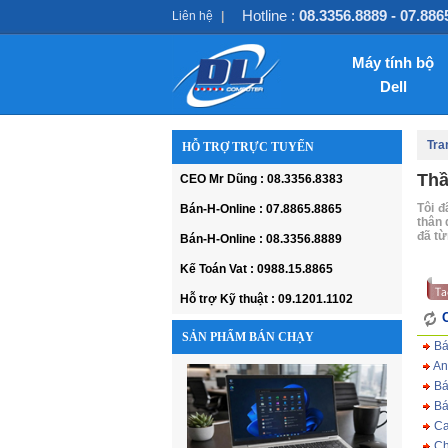
Hotline :
08.3356.8889 - 07.886
Liên hệ
|
Máy tính bộ
Dell
Tra
HỖ TRỢ TRỰC TUYẾN
Thầ
CEO Mr Dũng : 08.3356.8383
Tôi đ
Bán-H-Online : 07.8865.8865
thân 
đã từ
Bán-H-Online : 08.3356.8889
Kế Toán Vat : 0988.15.8865
Hỗ trợ Kỹ thuật : 09.1201.1102
C
SẢN PHẨM BÁN CHẠY
Bá
An
Bá
Bá
Ca
Ch