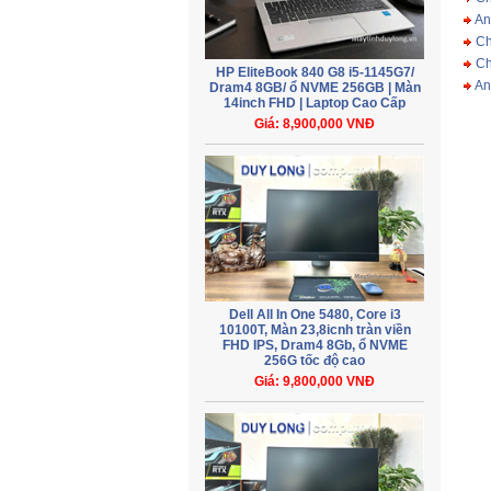
An
Ch
Ch
HP EliteBook 840 G8 i5-1145G7/
An
Dram4 8GB/ ổ NVME 256GB | Màn
14inch FHD | Laptop Cao Cấp
Giá: 8,900,000 VNĐ
Dell All In One 5480, Core i3
10100T, Màn 23,8icnh tràn viền
FHD IPS, Dram4 8Gb, ổ NVME
256G tốc độ cao
Giá: 9,800,000 VNĐ