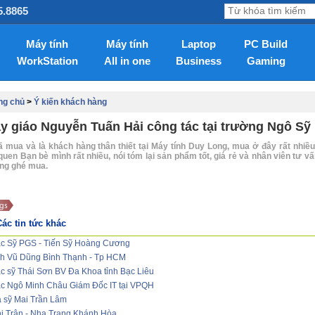
5.8865
Máy tính
Máy tính
Laptop
PC Build
WorkStation
All in one
Business
Gaming
ng chủ
>
Ý kiến khách hàng
y giáo Nguyễn Tuấn Hải công tác tại trường Ngô Sỹ 
ã mua và là khách hàng thân thiết tại Máy tính Duy Long, mua ở đây rất nhiề
quen Bạn bè mình rất nhiều, nói tóm lại sản phẩm tốt, giá rẻ và nhân viên tư 
ng ghé mua.
ác tin tức khác
c Sỹ PGS - Tiến Sỹ Hoàng Cương
h Vũ Dũng Bình Thạnh - Tp HCM
c sỹ Thái Sơn BV Đa Khoa tỉnh Bạc Liêu
c Ngô Minh Châu Giám Đốc IT tại VPQH
 sỹ Mai Trần Lâm
ị Trân - Nha Trang Khánh Hòa