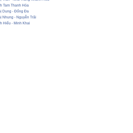
h Tam Thanh Hóa
ị Dung - Đống Đa
ị Nhung - Nguyễn Trãi
h Hiếu - Minh Khai