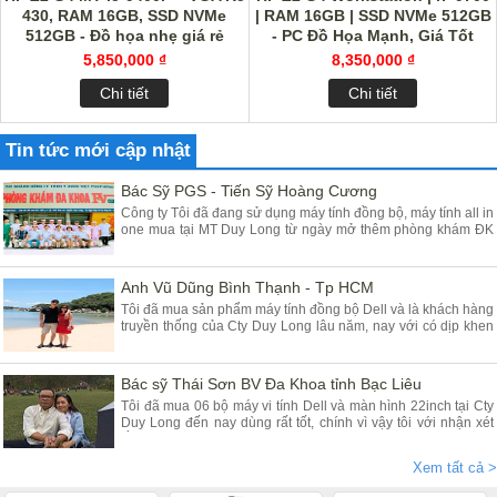
430, RAM 16GB, SSD NVMe
| RAM 16GB | SSD NVMe 512GB
512GB - Đồ họa nhẹ giá rẻ
- PC Đồ Họa Mạnh, Giá Tốt
5,850,000 ₫
8,350,000 ₫
Chi tiết
Chi tiết
Tin tức mới cập nhật
Bác Sỹ PGS - Tiến Sỹ Hoàng Cương
Công ty Tôi đã đang sử dụng máy tính đồng bộ, máy tính all in
one mua tại MT Duy Long từ ngày mở thêm phòng khám ĐK
tại Yên Mỹ - Hưng Yên đã gần 03 năm, máy chạy rất ổn định
chất lượng tốt giá hợp lý, Tôi đánh giá cao máy tính của các
Bạn cung cấp
Anh Vũ Dũng Bình Thạnh - Tp HCM
Tôi đã mua sản phẩm máy tính đồng bộ Dell và là khách hàng
truyền thống của Cty Duy Long lâu năm, nay với có dịp khen
Cty các Em vì sản phẩm chúng tôi mua tại Duy Long - Hà Nội
dùng rất là tốt đảm bảo chất lượng, Cty tôi rất tin dùng máy
tính để bàn và nay lại mua dùng máy tính Dell all in one
Bác sỹ Thái Sơn BV Đa Khoa tỉnh Bạc Liêu
Tôi đã mua 06 bộ máy vi tính Dell và màn hình 22inch tại Cty
Duy Long đến nay dùng rất tốt, chính vì vậy tôi với nhận xét
rằng máy chạy nhanh êm ái ổn định giá rẻ anh Dũng và nv tư
vấn nhiệt tình, đóng hàng rất cẩn thận cho khách hàng ở xa
Xem tất cả >
như tôi mãi tận thành phố Bạc Liêu Thanks