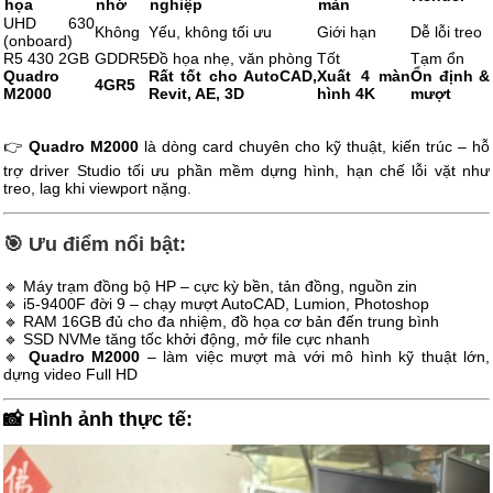
họa
nhớ
nghiệp
màn
UHD 630
Không
Yếu, không tối ưu
Giới hạn
Dễ lỗi treo
(onboard)
R5 430 2GB
GDDR5
Đồ họa nhẹ, văn phòng
Tốt
Tạm ổn
Quadro
Rất tốt cho AutoCAD,
Xuất 4 màn
Ổn định &
4GR5
M2000
Revit, AE, 3D
hình 4K
mượt
👉
Quadro M2000
là dòng card chuyên cho kỹ thuật, kiến trúc – hỗ
trợ driver Studio tối ưu phần mềm dựng hình, hạn chế lỗi vặt như
treo, lag khi viewport nặng.
🎯 Ưu điểm nổi bật:
🔹 Máy trạm đồng bộ HP – cực kỳ bền, tản đồng, nguồn zin
🔹 i5-9400F đời 9 – chạy mượt AutoCAD, Lumion, Photoshop
🔹 RAM 16GB đủ cho đa nhiệm, đồ họa cơ bản đến trung bình
🔹 SSD NVMe tăng tốc khởi động, mở file cực nhanh
🔹
Quadro M2000
– làm việc mượt mà với mô hình kỹ thuật lớn,
dựng video Full HD
📸 Hình ảnh thực tế: