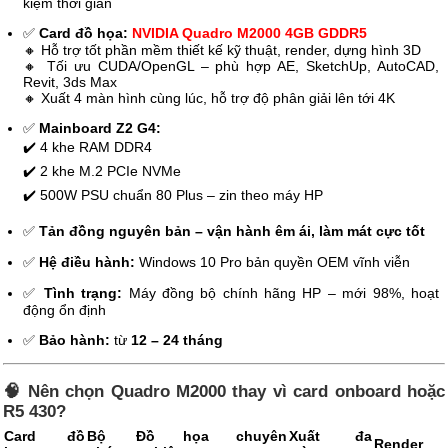
kiệm thời gian
✅
Card đồ họa:
NVIDIA Quadro M2000 4GB GDDR5
🔸 Hỗ trợ tốt phần mềm thiết kế kỹ thuật, render, dựng hình 3D
🔸 Tối ưu CUDA/OpenGL – phù hợp AE, SketchUp, AutoCAD,
Revit, 3ds Max
🔸 Xuất 4 màn hình cùng lúc, hỗ trợ độ phân giải lên tới 4K
✅
Mainboard Z2 G4:
✔️ 4 khe RAM DDR4
✔️ 2 khe M.2 PCIe NVMe
✔️ 500W PSU chuẩn 80 Plus – zin theo máy HP
✅
Tản đồng nguyên bản – vận hành êm ái, làm mát cực tốt
✅
Hệ điều hành:
Windows 10 Pro bản quyền OEM vĩnh viễn
✅
Tình trạng:
Máy đồng bộ chính hãng HP – mới 98%, hoạt
động ổn định
✅
Bảo hành:
từ
12 – 24 tháng
🧠 Nên chọn Quadro M2000 thay vì card onboard hoặc
R5 430?
Card đồ
Bộ
Đồ họa chuyên
Xuất đa
Render