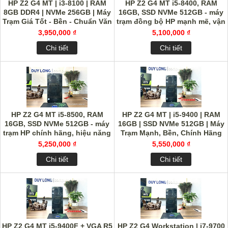
HP Z2 G4 MT | i3-8100 | RAM
HP Z2 G4 MT i5-8400, RAM
8GB DDR4 | NVMe 256GB | Máy
16GB, SSD NVMe 512GB - máy
Trạm Giá Tốt - Bền - Chuẩn Văn
trạm đồng bộ HP mạnh mẽ, vận
Phòng
hành êm ái
3,950,000 ₫
5,100,000 ₫
Chi tiết
Chi tiết
HP Z2 G4 MT i5-8500, RAM
HP Z2 G4 MT | i5-9400 | RAM
16GB, SSD NVMe 512GB - máy
16GB | SSD NVMe 512GB | Máy
trạm HP chính hãng, hiệu năng
Trạm Mạnh, Bền, Chính Hãng
cao
HP
5,250,000 ₫
5,550,000 ₫
Chi tiết
Chi tiết
HP Z2 G4 MT i5-9400F + VGA R5
HP Z2 G4 Workstation | i7-9700