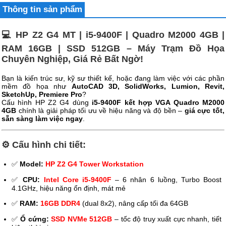
Thông tin sản phẩm
💻 HP Z2 G4 MT | i5-9400F | Quadro M2000 4GB |
RAM 16GB | SSD 512GB – Máy Trạm Đồ Họa
Chuyên Nghiệp, Giá Rẻ Bất Ngờ!
Bạn là kiến trúc sư, kỹ sư thiết kế, hoặc đang làm việc với các phần
mềm đồ họa như
AutoCAD 3D, SolidWorks, Lumion, Revit,
SketchUp, Premiere Pro
?
Cấu hình HP Z2 G4 dùng
i5-9400F kết hợp VGA Quadro M2000
4GB
chính là giải pháp tối ưu về hiệu năng và độ bền –
giá cực tốt,
sẵn sàng làm việc ngay
.
⚙️ Cấu hình chi tiết:
✅
Model:
HP Z2 G4 Tower Workstation
✅
CPU:
Intel Core i5-9400F
– 6 nhân 6 luồng, Turbo Boost
4.1GHz, hiệu năng ổn định, mát mẻ
✅
RAM:
16GB DDR4
(dual 8x2), nâng cấp tối đa 64GB
✅
Ổ cứng:
SSD NVMe 512GB
– tốc độ truy xuất cực nhanh, tiết