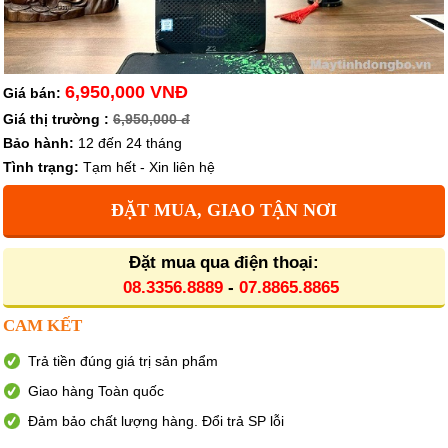
6,950,000 VNĐ
Giá bán:
Giá thị trường :
6,950,000 đ
Bảo hành:
12 đến 24 tháng
Tình trạng:
Tạm hết - Xin liên hệ
ĐẶT MUA, GIAO TẬN NƠI
Đặt mua qua điện thoại:
08.3356.8889
-
07.8865.8865
CAM KẾT
Trả tiền đúng giá trị sản phẩm
Giao hàng Toàn quốc
Đảm bảo chất lượng hàng. Đổi trả SP lỗi