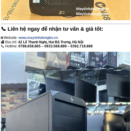
📞 Liên hệ ngay để nhận tư vấn & giá tốt:
🌐 Website:
www.maytinhdongbo.vn
🏬 Địa chỉ:
42 Lê Thanh Nghị, Hai Bà Trưng, Hà Nội
📞 Hotline:
0788.658.865 – 0833.568.889 – 0392.718.888