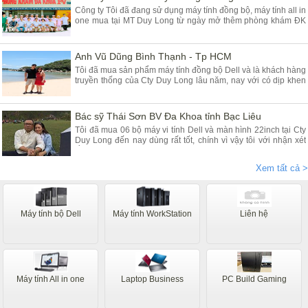
Công ty Tôi đã đang sử dụng máy tính đồng bộ, máy tính all in
one mua tại MT Duy Long từ ngày mở thêm phòng khám ĐK
tại Yên Mỹ - Hưng Yên đã gần 03 năm, máy chạy rất ổn định
chất lượng tốt giá hợp lý, Tôi đánh giá cao máy tính của các
Bạn cung cấp
Anh Vũ Dũng Bình Thạnh - Tp HCM
Tôi đã mua sản phẩm máy tính đồng bộ Dell và là khách hàng
truyền thống của Cty Duy Long lâu năm, nay với có dịp khen
Cty các Em vì sản phẩm chúng tôi mua tại Duy Long - Hà Nội
dùng rất là tốt đảm bảo chất lượng, Cty tôi rất tin dùng máy
tính để bàn và nay lại mua dùng máy tính Dell all in one
Bác sỹ Thái Sơn BV Đa Khoa tỉnh Bạc Liêu
Tôi đã mua 06 bộ máy vi tính Dell và màn hình 22inch tại Cty
Duy Long đến nay dùng rất tốt, chính vì vậy tôi với nhận xét
rằng máy chạy nhanh êm ái ổn định giá rẻ anh Dũng và nv tư
vấn nhiệt tình, đóng hàng rất cẩn thận cho khách hàng ở xa
Xem tất cả >
như tôi mãi tận thành phố Bạc Liêu Thanks
Máy tính bộ Dell
Máy tính WorkStation
Liên hệ
Máy tính All in one
Laptop Business
PC Build Gaming