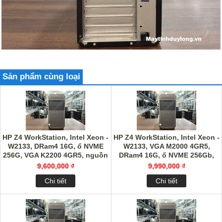
Sản phẩm cùng loại
HP Z4 WorkStation, Intel Xeon -
HP Z4 WorkStation, Intel Xeon -
W2133, DRam4 16G, ổ NVME
W2133, VGA M2000 4GR5,
256G, VGA K2200 4GR5, nguồn
DRam4 16G, ổ NVME 256Gb,
750W
nguồn 750W
9,600,000 ₫
9,990,000 ₫
Chi tiết
Chi tiết