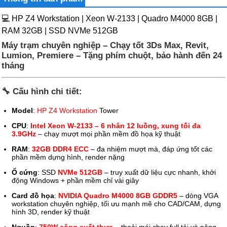
💻 HP Z4 Workstation | Xeon W-2133 | Quadro M4000 8GB |
RAM 32GB | SSD NVMe 512GB
Máy trạm chuyên nghiệp – Chạy tốt 3Ds Max, Revit,
Lumion, Premiere – Tặng phím chuột, bảo hành đến 24
tháng
🔧
Cấu hình chi tiết:
Model
:
HP Z4 Workstation
Tower
CPU
:
Intel Xeon W-2133 – 6 nhân 12 luồng, xung tối đa
3.9GHz
– chạy mượt mọi phần mềm đồ họa kỹ thuật
RAM
:
32GB DDR4 ECC
– đa nhiệm mượt mà, đáp ứng tốt các
phần mềm dựng hình, render nặng
Ổ cứng
: SSD
NVMe 512GB
– truy xuất dữ liệu cực nhanh, khởi
động Windows + phần mềm chỉ vài giây
Card đồ họa
:
NVIDIA Quadro M4000 8GB GDDR5
– dòng VGA
workstation chuyên nghiệp, tối ưu mạnh mẽ cho CAD/CAM, dựng
hình 3D, render kỹ thuật