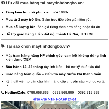
🎁
Ưu đãi mua hàng tại maytinhdongbo.vn:
Tặng kèm trọn bộ phụ kiện mới 100%
Mua từ 2 máy trở lên
: Giảm trực tiếp trên giá niêm yết
Mua số lượng lớn
: Báo giá riêng theo đơn hàng hoặc dự án
Hỗ trợ giao hàng + lắp đặt nội thành Hà Nội, TP.HCM
🌟
Tại sao chọn maytinhdongbo.vn?
Máy trạm
hàng hãng HP chính gốc
,
cam kết không dùng linh
kiện dựng/OEM
Bảo hành 12–24 tháng
tùy linh kiện – hỗ trợ kỹ thuật lâu dài
Giao hàng toàn quốc – kiểm tra máy trước khi thanh toán
Kỹ thuật viên tư vấn cấu hình nâng cấp chuyên sâu – phục vụ tận
tâm
📞
Hotline/Zalo
: 0788.658.865 – 0833.568.889 – 0392.718.888
HÌNH ẢNH MINH HỌA HP Z4-G4