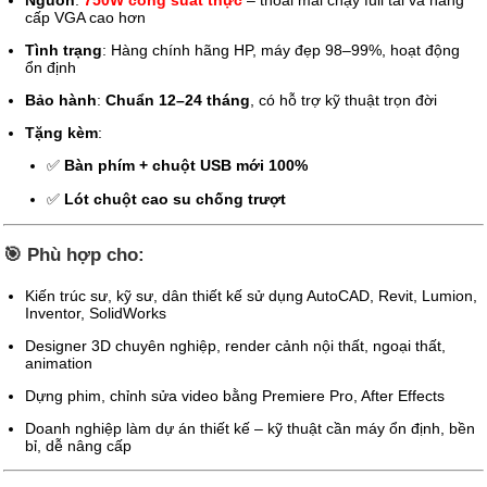
Nguồn
:
750W công suất thực
– thoải mái chạy full tải và nâng
cấp VGA cao hơn
Tình trạng
: Hàng chính hãng HP, máy đẹp 98–99%, hoạt động
ổn định
Bảo hành
:
Chuẩn 12–24 tháng
, có hỗ trợ kỹ thuật trọn đời
Tặng kèm
:
✅
Bàn phím + chuột USB mới 100%
✅
Lót chuột cao su chống trượt
🎯
Phù hợp cho:
Kiến trúc sư, kỹ sư, dân thiết kế sử dụng AutoCAD, Revit, Lumion,
Inventor, SolidWorks
Designer 3D chuyên nghiệp, render cảnh nội thất, ngoại thất,
animation
Dựng phim, chỉnh sửa video bằng Premiere Pro, After Effects
Doanh nghiệp làm dự án thiết kế – kỹ thuật cần máy ổn định, bền
bỉ, dễ nâng cấp