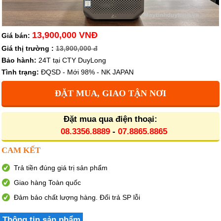
13,900,000 VNĐ
Giá bán:
Giá thị trường :
13,900,000 đ
Bảo hành:
24T tại CTY DuyLong
Tình trạng:
ĐQSD - Mới 98% - NK JAPAN
ĐẶT MUA, GIAO TẬN NƠI
Đặt mua qua điện thoại:
08.3356.8889
-
07.8865.8865
CAM KẾT
Trả tiền đúng giá trị sản phẩm
Giao hàng Toàn quốc
Đảm bảo chất lượng hàng. Đổi trả SP lỗi
Thông tin sản phẩm