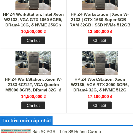
HP Z4 WorkStation, Intel Xeon
HP Z4 Workstation | Xeon W-
W2133, VGA GTX 1060 6GR5,
2133 | GTX 1660 Super 6GB |
DRam4 16G, ổ NVME 256Gb
RAM 32GB | SSD NVMe 512GB
siêu nhanh
10,500,000 ₫
13,500,000 ₫
Chi tiết
Chi tiết
HP Z4 WorkStation, Xeon W-
HP Z4 WorkStation, Xeon
2133 6C/12T, VGA Quadro
W2135, VGA RTX 3050 6GR6,
M5000 8GR5, DRam4 32G, ổ
DRam4 32G, ổ NVME 512G
NVME 512Gb
14,500,000 ₫
17,190,000 ₫
Chi tiết
Chi tiết
Tin tức mới cập nhật
Bác Sỹ PGS - Tiến Sỹ Hoàng Cương