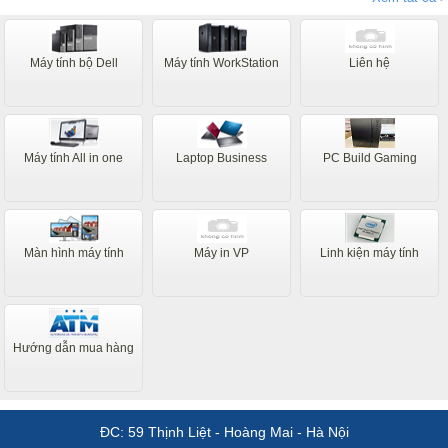
như tôi mãi tận thành phố Bạc Liêu Thanks
Máy tính bộ Dell
Máy tính WorkStation
Liên hệ
Máy tính All in one
Laptop Business
PC Build Gaming
Màn hình máy tính
Máy in VP
Linh kiện máy tính
Hướng dẫn mua hàng
ĐC: 59 Thịnh Liệt - Hoàng Mai - Hà Nội