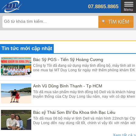
07.8865.8865
Tin tức mới cập nhật
Bác Sỹ PGS - Tiến Sỹ Hoàng Cương
Công ty Tôi đã đang sử dụng máy tính đồng bộ, máy tính all in
one mua tại MT Duy Long từ ngày mở thêm phòng khám ĐK
tại Yên Mỹ - Hưng Yên đã gần 03 năm, máy chạy rất ổn định
chất lượng tốt giá hợp lý, Tôi đánh giá cao máy tính của các
Bạn cung cấp
Anh Vũ Dũng Bình Thạnh - Tp HCM
Tôi đã mua sản phẩm máy tính đồng bộ Dell và là khách hàng
truyền thống của Cty Duy Long lâu năm, nay với có dịp khen
Cty các Em vì sản phẩm chúng tôi mua tại Duy Long - Hà Nội
dùng rất là tốt đảm bảo chất lượng, Cty tôi rất tin dùng máy
tính để bàn và nay lại mua dùng máy tính Dell all in one
Bác sỹ Thái Sơn BV Đa Khoa tỉnh Bạc Liêu
Tôi đã mua 06 bộ máy vi tính Dell và màn hình 22inch tại Cty
Duy Long đến nay dùng rất tốt, chính vì vậy tôi với nhận xét
rằng máy chạy nhanh êm ái ổn định giá rẻ anh Dũng và nv tư
vấn nhiệt tình, đóng hàng rất cẩn thận cho khách hàng ở xa
Xem tất cả >